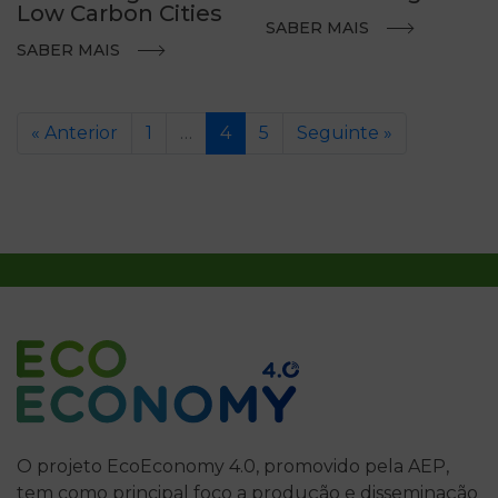
Low Carbon Cities
SABER MAIS
SABER MAIS
« Anterior
1
…
4
5
Seguinte »
O projeto EcoEconomy 4.0, promovido pela AEP,
tem como principal foco a produção e disseminação