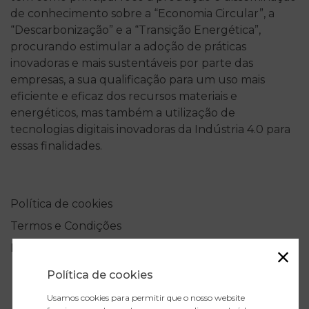
de conhecimento sobre a “Economia Circular”, a
“Descarbonização” e a “Transição Energética”,
procurando estimular a adoção de práticas
inovadoras e mais sustentáveis por parte das
empresas, a sua qualificação para um uso mais
eficiente e eficaz dos recursos materiais e
energéticos, mas também a utilização de
tecnologias digitais inovadoras da Indústria 4.0 para
essas finalidades.
Política de cookies
Termos e Condições
Política de Privacidade
Política de cookies
Usamos cookies para permitir que o nosso website